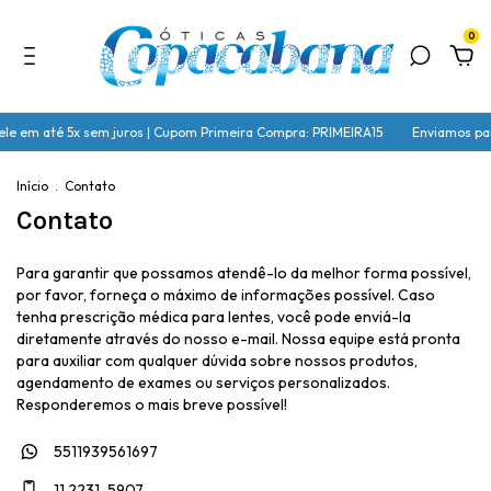
0
cele em até 5x sem juros | Cupom Primeira Compra: PRIMEIRA15
Enviamos par
Início
.
Contato
Contato
Para garantir que possamos atendê-lo da melhor forma possível,
por favor, forneça o máximo de informações possível. Caso
tenha prescrição médica para lentes, você pode enviá-la
diretamente através do nosso e-mail. Nossa equipe está pronta
para auxiliar com qualquer dúvida sobre nossos produtos,
agendamento de exames ou serviços personalizados.
Responderemos o mais breve possível!
5511939561697
11 2231-5907